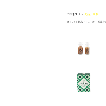
CINQ plus
＞
食品、飲料
全［
29
］商品中［
1
-
29
］商品を