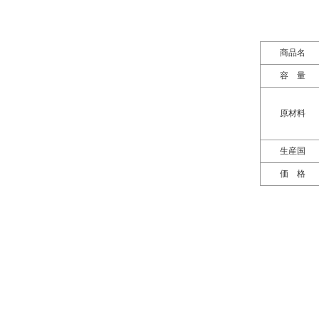
商品名
容 量
原材料
生産国
価 格