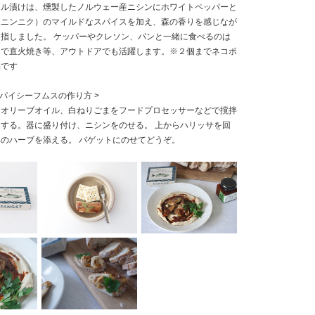
イル漬けは、燻製したノルウェー産ニシンにホワイトペッパーと
生ニンニク）のマイルドなスパイスを加え、森の香りを感じなが
指しました。 ケッパーやクレソン、パンと一緒に食べるのは
ロで直火焼き等、アウトドアでも活躍します。※２個までネコポ
品です
スパイシーフムスの作り方 >
とオリーブオイル、白ねりごまをフードプロセッサーなどで撹拌
する。器に盛り付け、ニシンをのせる。 上からハリッサを回
のハーブを添える。 バゲットにのせてどうぞ。