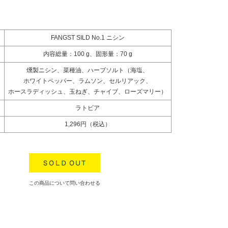
FANGST SILD No.1 ニシン
内容総量：100 g、固形量：70 g
燻製ニシン、菜種油、ハーブソルト（海塩、
ホワイトペッパー、ラムソン、セルリアック、
ホースラディッシュ、玉ねぎ、チャイブ、ローズマリー）
ラトビア
1,296円（税込）
この商品について問い合わせる