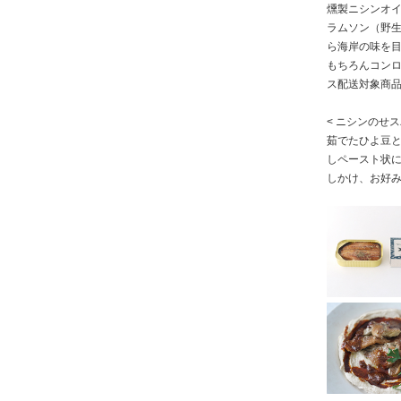
燻製ニシンオ
ラムソン（野
ら海岸の味を目
もちろんコン
ス配送対象商
< ニシンのせ
茹でたひよ豆
しペースト状に
しかけ、お好み