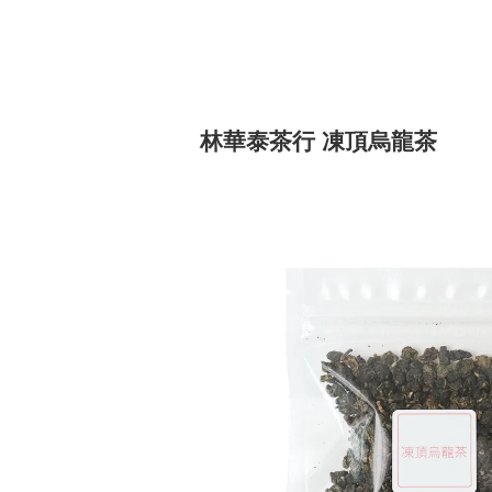
林華泰茶行 凍頂烏龍茶