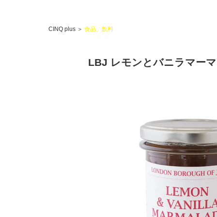
CINQ plus
＞
食品、飲料
LBJ レモンとバニラマー