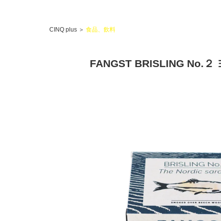
CINQ plus
＞
食品、飲料
FANGST BRISLING N