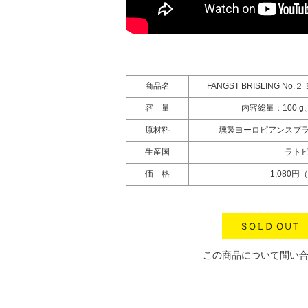
商品名
FANGST BRISLING N
容 量
内容総量：100 g
原材料
燻製ヨーロピアンスプ
生産国
ラト
価 格
1,080円
この商品について問い