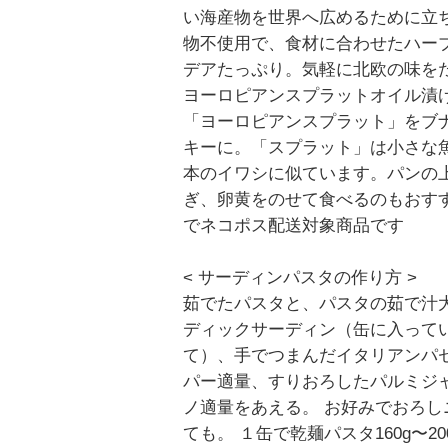
い海産物を世界へ広めるために立
物不使用で、食材に合わせたハー
デアたっぷり。気軽に北欧の味をた
ヨーロピアンスプラットオイル漬
「ヨーロピアンスプラット」をブ
キーに。「スプラット」は小さな
本のイワシに似ています。パンの
ぎ、卵黄をのせて食べるのもおす
でネコポス配送対象商品です
< サーディンパスタの作り方 >
茹でたパスタと、パスタの茹で汁
ディックサーディン（缶に入って
て）、手でつまんだイタリアンパ
パー適量、すりおろしたパルミジ
ノ適量をあえる。 お好みでおろし
ても。 １缶で乾麺パスタ160g〜2