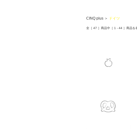
CINQ plus
＞
ドイツ
全［
47
］商品中［
1
-
44
］商品を