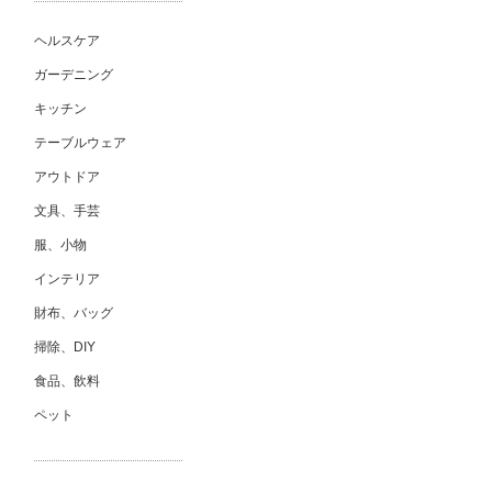
ヘルスケア
ガーデニング
キッチン
テーブルウェア
アウトドア
文具、手芸
服、小物
インテリア
財布、バッグ
掃除、DIY
食品、飲料
ペット