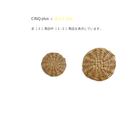
CINQ plus
＞
ポルトガル
全［
2
］商品中［
1
-
2
］商品を表示しています。