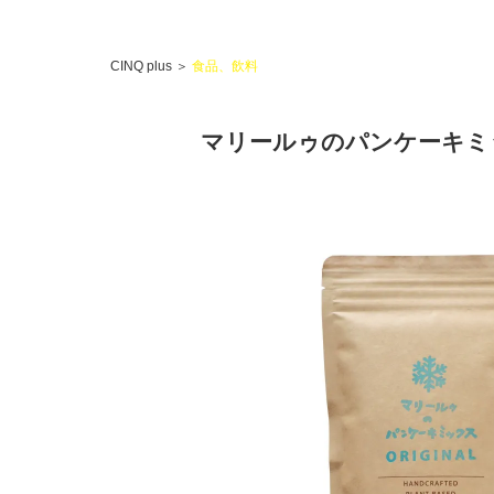
CINQ plus
＞
食品、飲料
マリールゥのパンケーキミ