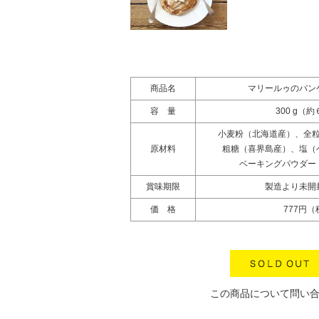
商品名
マリールゥのパン
容 量
300 g（
小麦粉（北海道産）、全
原材料
粗糖（喜界島産）、塩（
ベーキングパウダー
賞味期限
製造より未開
価 格
777円
この商品について問い