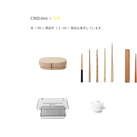
CINQ plus
＞
日本
全［
85
］商品中［
1
-
44
］商品を表示しています。