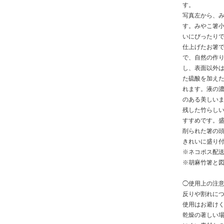
す。
写真左から、
す。みやこ箸
いにぴったり
仕上げたお箸
で、自然の作
し、表面以外
た硫酸を加え
れます。液の
のある美しい
残した竹らし
すすめです。
削られた箸の
きれいに盛り
※ネコポス配
※胡麻竹箸と
◯使用上の注
反りや割れに
使用はお避け
乾燥の著しい