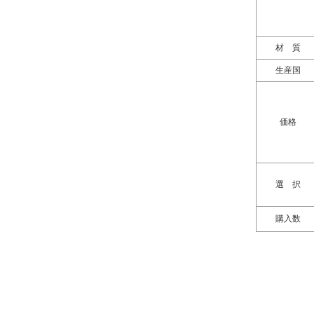
材 質
生産国
価格
選 択
購入数