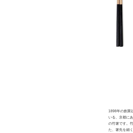
1898年の創
いる、京都に
の竹箸です。
た、箸先を細