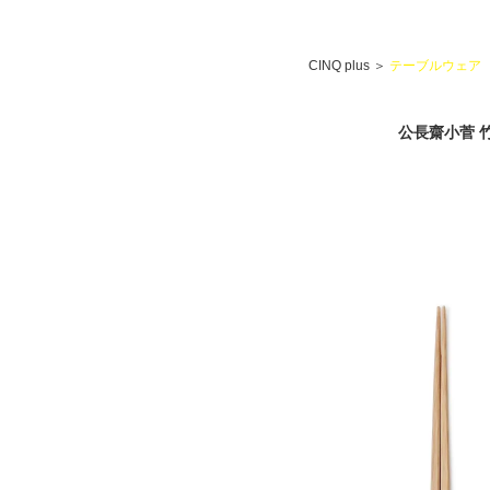
CINQ plus
＞
テーブルウェア
公長齋小菅 