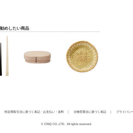
勧めしたい商品
｜
特定商取引法に基づく表記
・
お支払い
・
送料
｜
古物営業法に基づく表記
｜
プライバシ
©
CINQ CO.,LTD. All rights reserved.