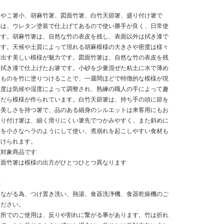
みやこ箸小、胡麻竹箸、図面竹箸、白竹天節箸、盛り付け箸で
小は、ウレタン塗装で仕上げてあるので使い勝手が良く、日常使
です。胡麻竹箸は、自然な竹の表皮を残し、表面以外は拭き漆で
です。天候や土質によって現れる胡麻模様の大きさや密度は様々
り出す美しい模様が魅力です。図面竹箸は、自然な竹の表皮を残
は拭き漆で仕上げたお箸です。小砂を少量混ぜた粘土に水で薄め
たものを竹に塗りつけることで、一週間ほどで特徴的な模様が現
濃度は気候や湿度によって調整され、熟練の職人の手によって趣
まだら模様が作られています。白竹天節箸は、持ち手の頭に節を
い美しさを持つ箸で、品のある細身のシルエットは来客用にもお
盛り付け箸は、細く滑りにくい箸先でつかみやすく、また斜めに
頭を小さなヘラのようにして使い、煮崩れを起こしやすい食材も
付けられます。
送対象商品です
図面竹箸は模様の出方がひとつひとつ異なります
意
つながる為、つけ置き洗い、熱湯、食器洗浄機、食器乾燥機のご
ください。
場所でのご使用は、反りや割れに繋がる事があります。竹は折れ