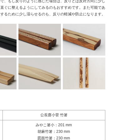
ので、もし反りのように感じた場合は、反りとは反対方向に少し
っ直ぐに整えるようにしてみるのもおすすめです。また可能であ
止するために少し湿らせるのも、反りの軽減や防止になります。
公長齋小菅 竹箸
みやこ箸小：201 mm
胡麻竹箸：230 mm
図面竹箸：230 mm