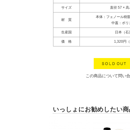
サイズ
直径 57 × 高
本体：フェノール樹
材 質
中蓋：ポリ
生産国
日本（石
価 格
1,320円
この商品について問い
いっしょにお勧めしたい商