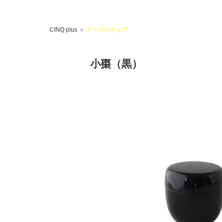
CINQ plus
＞
テーブルウェア
小棗（黒）