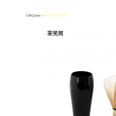
CINQ plus
＞
テーブルウェア
茶筅筒