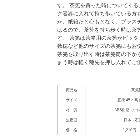
す。 茶筅を買った時についてくる
ク容器に入れて持ち歩いている方
が、紙箱だと心もとなく、プラス
ばるので、茶筅を持ち歩く時は茶
す。 茶筅は茶箱用の茶筅がピッタ
数穂など他のサイズの茶筅にもお
茶筅を取り出す時は茶筅筒の下か
まう時は軽く穂先を押し入れてご
商品名
茶筅
サイズ
直径 45 × 高
材 質
ABS樹脂（ウ
生産国
日本（石
価 格
1,210円