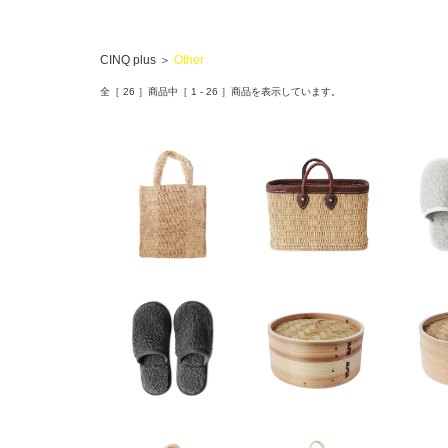
CINQ plus
＞
Other
全［
26
］商品中［
1
-
26
］商品を表示しています。