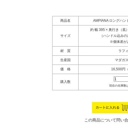
商品名
AMPIANA ロング
約 幅 395 × 奥行き（底） 
サイズ
（ハンドル込みの高さ
※個体差が
材 質
ラフ
生産国
マダガ
価 格
16,500
購入数
現在の在庫数は
この商品について問い