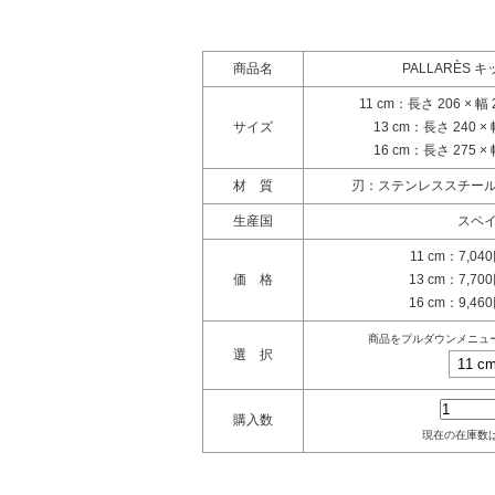
商品名
PALLARÈS 
11 cm：長さ 206 × 幅
サイズ
13 cm：長さ 240 × 幅
16 cm：長さ 275 × 幅
材 質
刃：ステンレススチー
生産国
スペ
11 cm：7,0
価 格
13 cm：7,7
16 cm：9,4
商品をプルダウンメニュ
選 択
購入数
現在の在庫数は