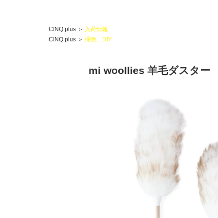
CINQ plus
＞
入荷情報
CINQ plus
＞
掃除、DIY
mi woollies 羊毛ダスター