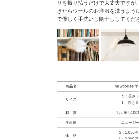
リを振り払うだけで大丈夫ですが
きたらウールのお洋服を洗うよう
で優しく手洗いし陰干ししてくだ
商品名
mi woollie
S：長さ 3
サイズ
L：長さ 5
材 質
毛：羊毛10
生産国
ニュージ
S：1,650
価 格