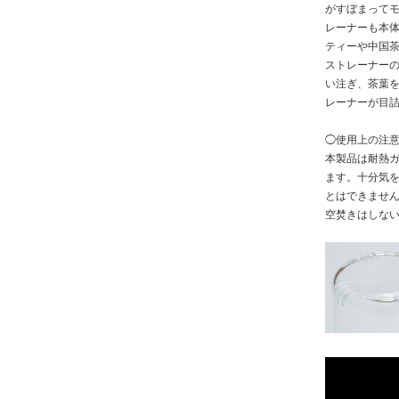
がすぼまってモ
レーナーも本
ティーや中国
ストレーナー
い注ぎ、茶葉
レーナーが目
◯使用上の注
本製品は耐熱
ます。十分気
とはできませ
空焚きはしな