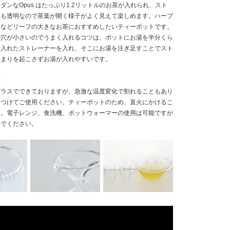
ダンなOpus はたっぷり1.2リットルのお茶が入れられ、スト
体も透明なので茶葉が開く様子がよく見えて楽しめます。ハーブ
茶などリーフの大きなお茶におすすめしたいティーポットです。
の穴が小さいのでうまく入れるコツは、ポットにお湯を半分くら
を入れたストレーナーを入れ、そこにお湯を注ぎ足すことでスト
詰まりを起こさずお湯が入れやすいです。
意
ガラスでできておりますが、急激な温度変化で割れることもあり
をつけてご使用ください。ティーポットのため、直火にかけるこ
ん。電子レンジ、食洗機、ポットウォーマーの使用は可能ですが
いでください。