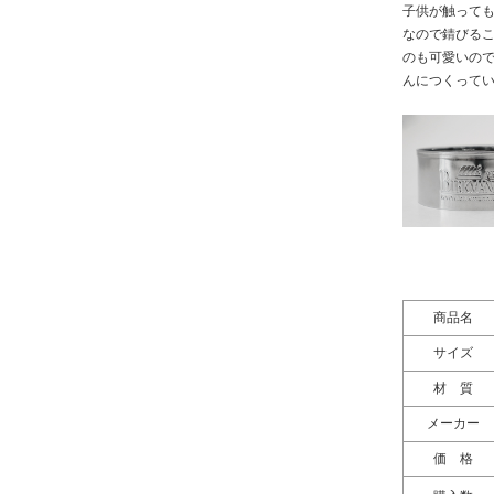
子供が触って
なので錆びる
のも可愛いのでオ
んにつくって
商品名
サイズ
材 質
メーカー
価 格