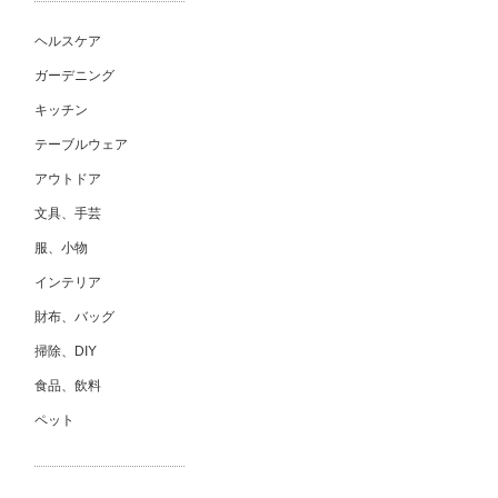
ヘルスケア
ガーデニング
キッチン
テーブルウェア
アウトドア
文具、手芸
服、小物
インテリア
財布、バッグ
掃除、DIY
食品、飲料
ペット