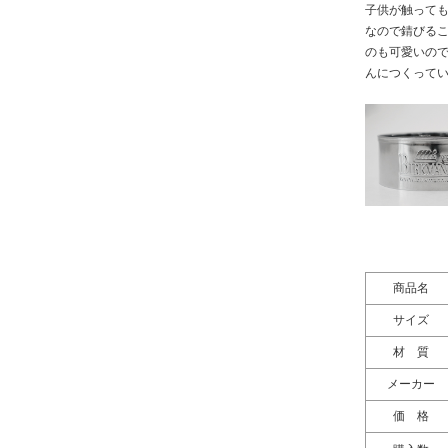
子供が触って
なので錆びる
のも可愛いのでオ
んにつくって
商品名
サイズ
材 質
メーカー
価 格