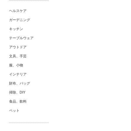
ヘルスケア
ガーデニング
キッチン
テーブルウェア
アウトドア
文具、手芸
服、小物
インテリア
財布、バッグ
掃除、DIY
食品、飲料
ペット