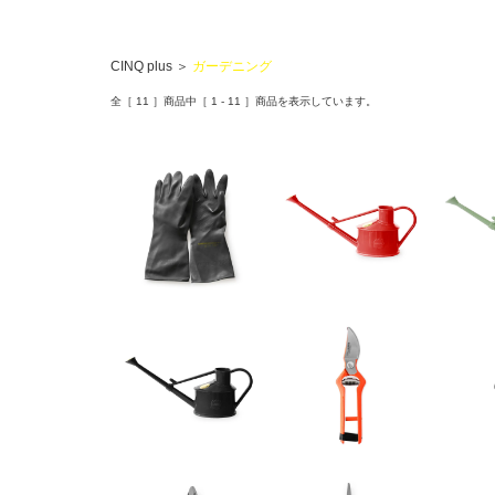
CINQ plus
＞
ガーデニング
全［
11
］商品中［
1
-
11
］商品を表示しています。