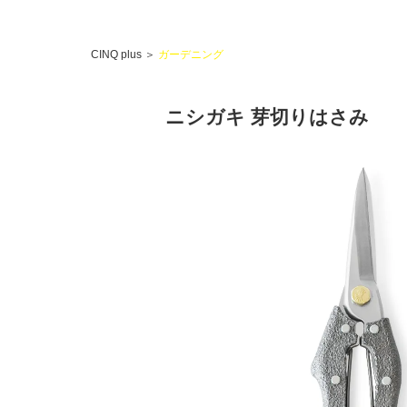
CINQ plus
＞
ガーデニング
ニシガキ 芽切りはさみ