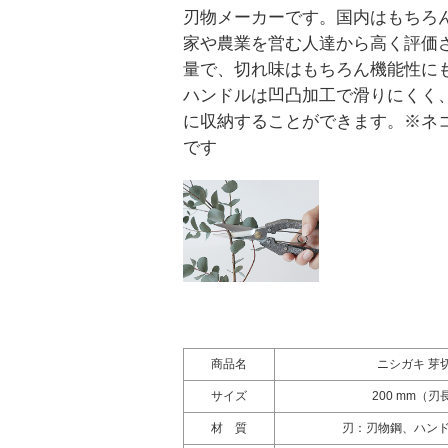
刃物メーカーです。国内はもちろ
家や農業を営む人達から高く評価
量で、切れ味はもちろん機能性に
ハンドルは凹凸加工で滑りにくく
に収納することができます。※ネ
です
商品名
ニシガキ 芽
サイズ
200 mm（刃長
材 質
刃：刃物鋼、ハン