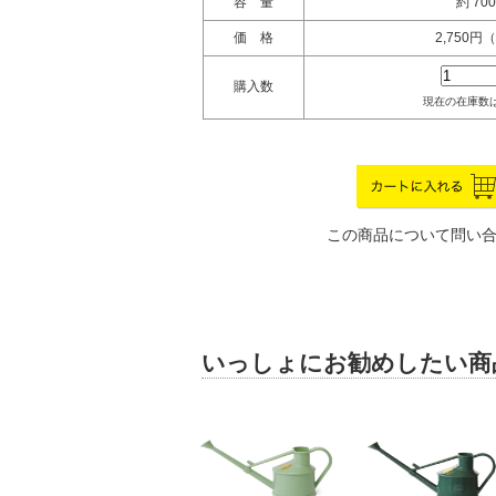
容 量
約 700
価 格
2,750円
購入数
現在の在庫数は
この商品について問い
いっしょにお勧めしたい商