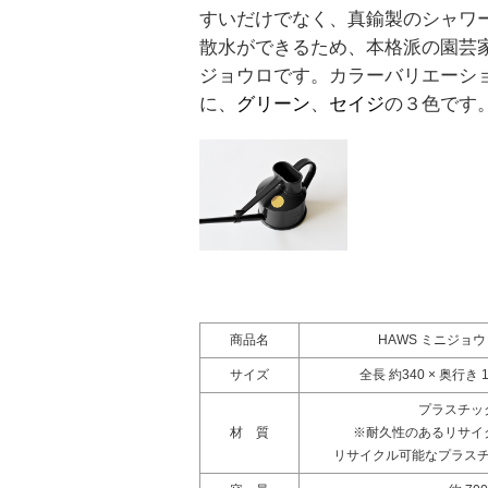
すいだけでなく、真鍮製のシャワ
散水ができるため、本格派の園芸
ジョウロです。カラーバリエーシ
に、
グリーン
、
セイジ
の３色です
商品名
HAWS ミニジョ
サイズ
全長 約340 × 奥行き 1
プラスチッ
材 質
※耐久性のあるリサイ
リサイクル可能なプラス