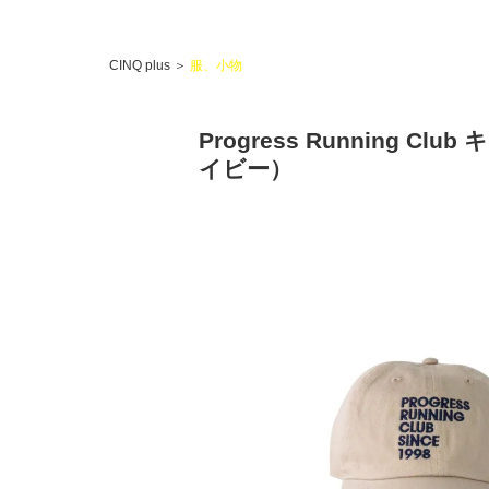
CINQ plus
＞
服、小物
Progress Running Cl
イビー）