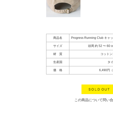
商品名
Progress Running Clu
サイズ
頭周 約 52 〜 6
材 質
コットン1
生産国
タ
価 格
6,490円
この商品について問い