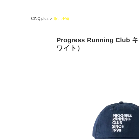
CINQ plus
＞
服、小物
Progress Running Cl
ワイト）