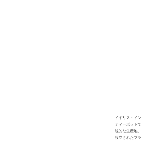
イギリス・イ
ティーポット
統的な生産地、
設立されたブ