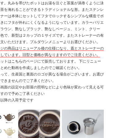
ます。丸みを帯びたポットはお湯を注ぐと茶葉が渦巻くように泳
紅茶を淹れることができるトラディショナルな形。またステンレ
ーナーは本体にセットしてフタでロックするシンプルな構造でポ
ときにフタが外れにくくなるようになっています。カラーバリエ
ブラウン、艶なしブラック、艶なしベージュ、ミント、クリー
６色で、新型は２カップの１サイズです。またストレーナーの有
注文いただけます。プルダウンメニューよりお選びください。
ージの商品はリニューアル後の仕様になり、蓋とストレーナーの
更しています。旧型と価格が異なりますのでご注意ください。
ポットは
こちら
のページにて販売しております。 下にリニュー
まとめた動画を作成しましたのでご確認ください。
よって、生産国と裏面のロゴが異なる場合がございます。お選び
はできませんのでご了承ください。
晶画面の設定やお部屋の照明などにより色味が変わって見える可
ますので予めご了承ください
秋以降の入荷予定です