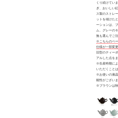
くり続けてい
ぎ、おいしい
ス製のストレ
ットを傾けた
ーションは、
ム、グレーの
無も選んでご
※こちらのペ
仕様が一部変
旧型のティー
アルした点を
※生産時期に
いただくこと
※お使いの液
能性がござい
※ブラウンは