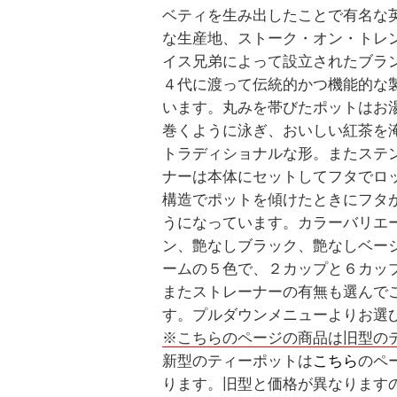
ベティを生み出したことで有名な
な生産地、ストーク・オン・トレン
イス兄弟によって設立されたブラ
４代に渡って伝統的かつ機能的な
います。丸みを帯びたポットはお
巻くように泳ぎ、おいしい紅茶を
トラディショナルな形。またステ
ナーは本体にセットしてフタでロ
構造でポットを傾けたときにフタ
うになっています。カラーバリエ
ン、艶なしブラック、艶なしベー
ームの５色で、２カップと６カッ
またストレーナーの有無も選んで
す。プルダウンメニューよりお選
※こちらのページの商品は旧型の
新型のティーポットは
こちら
のペ
ります。旧型と価格が異なります