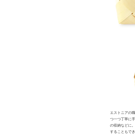
エストニアの
つ一つ丁寧に
の収納などに
することもで