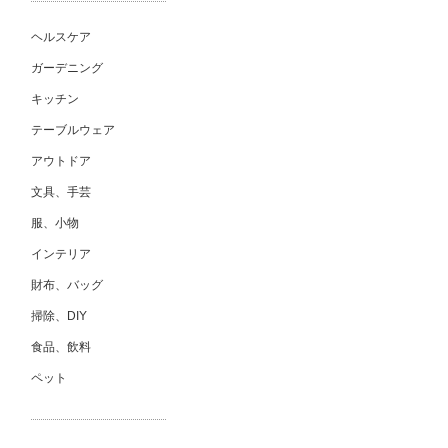
ヘルスケア
ガーデニング
キッチン
テーブルウェア
アウトドア
文具、手芸
服、小物
インテリア
財布、バッグ
掃除、DIY
食品、飲料
ペット