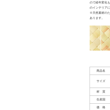
ので経年変化
のインテリア
※天然素材の
あります。
商品名
サイズ
材 質
生産国
価 格