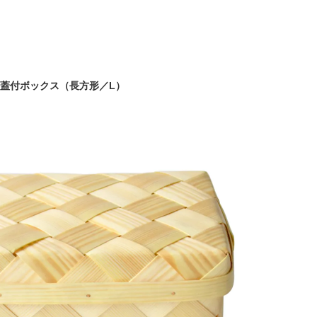
蓋付ボックス（長方形／L）