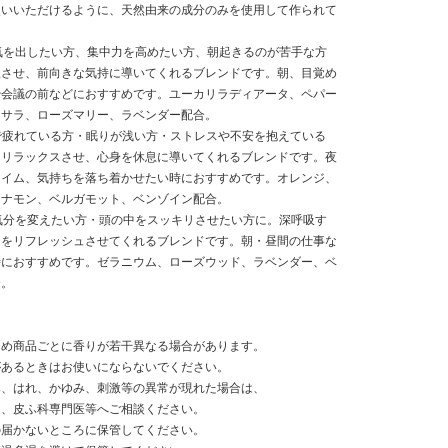
使いいただけるように、天然由来の成分のみを使用して作られて
気を出したい方、集中力を高めたい方、朝起きるのが苦手な方
醒させ、前向きな気持に導いてくれるブレンドです。朝、目覚め
や会議の前などにおすすめです。ユーカリラディアータ、ペパー
ンサラ、ローズマリー、ラベンダー配合。
事で疲れている方・眠りが浅い方・ストレスや不安を抱えている
をリラックスさせ、心身を休息に導いてくれるブレンドです。夜
タイム、気持ちを落ち着かせたい時におすすめです。オレンジ、
シナモン、ベルガモット、ベンゾイン配合。
h」は気分を変えたい方・頭の中をスッキリさせたい方に。深呼吸す
ちをリフレッシュさせてくれるブレンドです。朝・昼間の仕事な
時におすすめです。ゼラニウム、ローズウッド、ラベンダー、ベ
合。
ため商品ごとに香りが若干異なる場合があります。
があるときはお使いにならないでください。
み、はれ、かゆみ、刺激等の異常が現れた場合は、
、皮ふ科専門医等へご相談ください。
の届かないところに保管してください。