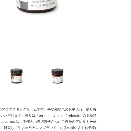
e yes のアロマスキンクリームです。手や髪や爪のお手入れ、練り香
ただけます。香りは「on」、「off」、「refresh」の３種類
grance yes は、主催の山野辺喜子さんがご自身のアレルギー体
めに研究して生まれたアロマブランド。お肌の弱い方やお子様に