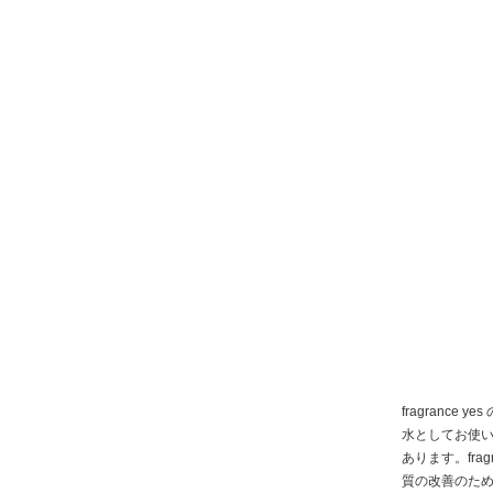
fragranc
水としてお使いい
あります。fra
質の改善のた