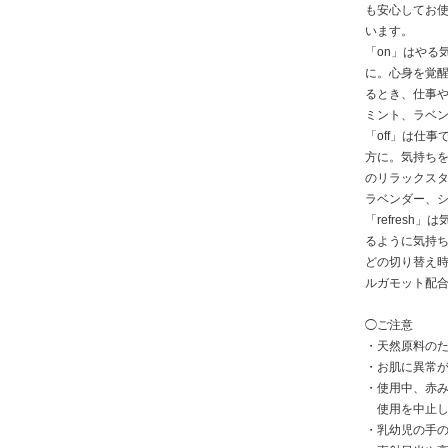
も安心してお
います。
「on」はやる
に。心身を覚
るとき、仕事
ミント、ラベ
「off」は仕
方に。気持ち
のリラックス
ラベンダー、
「refres
るように気持
どの切り替え
ルガモット配
◯ご注意
・天然原料の
・お肌に異常
・使用中、赤
使用を中止し
・乳幼児の手