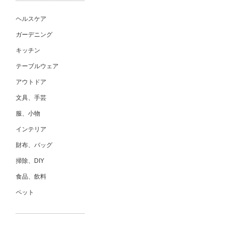
ヘルスケア
ガーデニング
キッチン
テーブルウェア
アウトドア
文具、手芸
服、小物
インテリア
財布、バッグ
掃除、DIY
食品、飲料
ペット