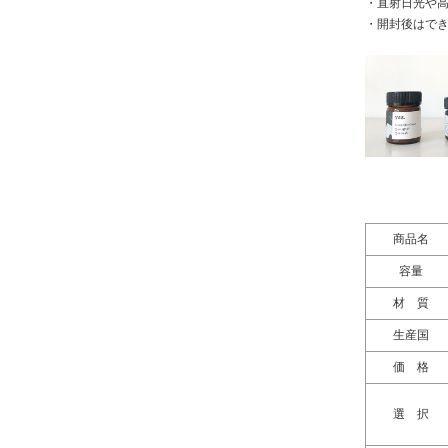
・直射日光や
・開封後はで
商品名
容量
材 質
生産国
価 格
選 択