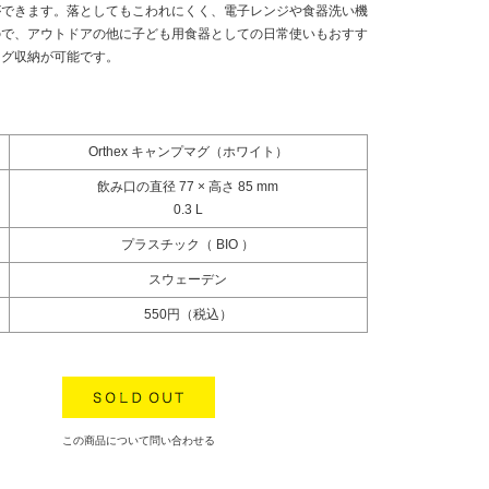
ができます。落としてもこわれにくく、電子レンジや食器洗い機
ので、アウトドアの他に子ども用食器としての日常使いもおすす
ング収納が可能です。
Orthex キャンプマグ（ホワイト）
飲み口の直径 77 × 高さ 85 mm
0.3 L
プラスチック（ BIO ）
スウェーデン
550円（税込）
この商品について問い合わせる