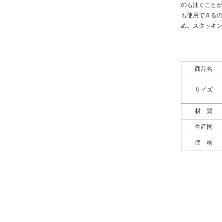
のも注ぐこと
も使用できる
め。スタッキ
商品名
サイズ
材 質
生産国
価 格