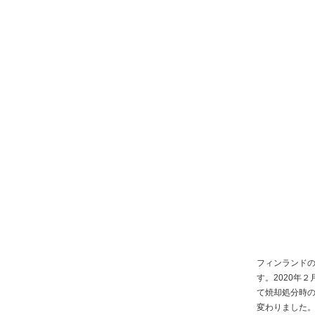
フィンランド
す。2020年
て焼却処分時
変わりました。従