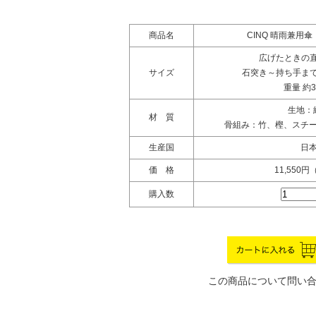
商品名
CINQ 晴雨兼用
広げたときの直径
サイズ
石突き～持ち手までの
重量 約3
生地：
材 質
骨組み：竹、樫、スチ
生産国
日
価 格
11,550
購入数
この商品について問い