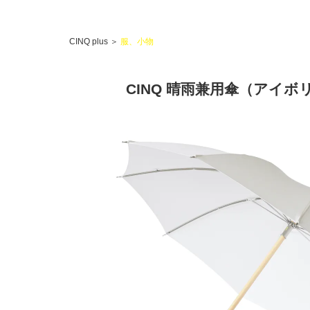
CINQ plus
＞
服、小物
CINQ 晴雨兼用傘（アイボ