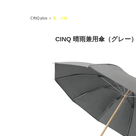
CINQ plus
＞
服、小物
CINQ 晴雨兼用傘（グレー