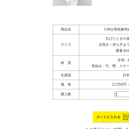
商品名
CINQ 晴雨兼
広げたときの直径
サイズ
石突き～持ち手までの
重量 約3
生地：
材 質
骨組み：竹、樫、スチ
生産国
日
価 格
11,550
購入数