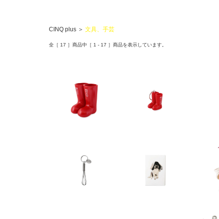
CINQ plus
＞
文具、手芸
全［
17
］商品中［
1
-
17
］商品を表示しています。