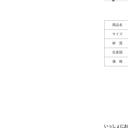
商品名
サイズ
材 質
生産国
価 格
いっしょにお