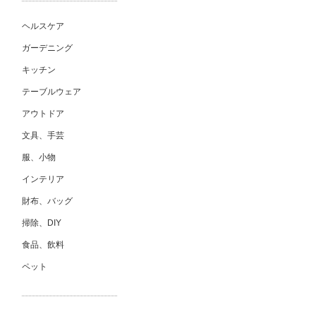
ヘルスケア
ガーデニング
キッチン
テーブルウェア
アウトドア
文具、手芸
服、小物
インテリア
財布、バッグ
掃除、DIY
食品、飲料
ペット