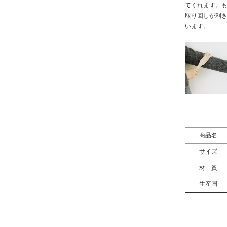
てくれます。
取り回しが利
います。
商品名
サイズ
材 質
生産国