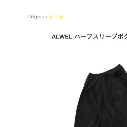
CINQ plus
＞
服、小物
ALWEL ハーフスリーブボ