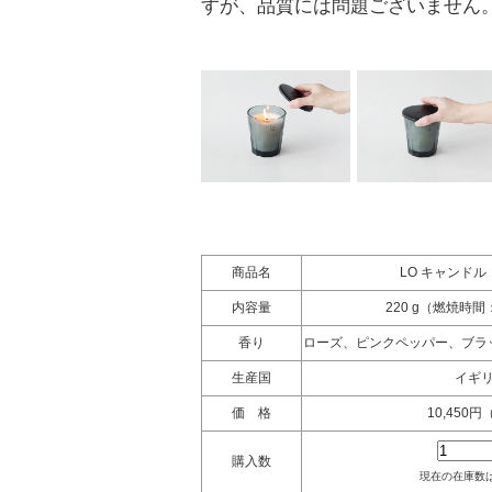
すが、品質には問題ございません
商品名
LO キャンドル（g
内容量
220 g（燃焼時間：
香り
ローズ、ピンクペッパー、ブラ
生産国
イギ
価 格
10,450
購入数
現在の在庫数は