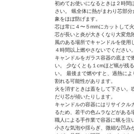
初めてお使いになるときは２時間
さい。 蝋全体に熱がまわり芯部分
象をほぼ防げます。
芯は常に４〜５mmにカットして
芯が長いと炎が大きくなり大変危
風のある場所でキャンドルを使用
４時間以上燃やさないでください
キャンドルをガラス容器の底まで
い。 少なくとも１cmほど蝋が残
い。 最後まで燃やすと、過熱によ
割れる可能性があります。
火を消すときは蓋をして下さい。
だり芯が傾いたりします。
キャンドルの容器にはリサイクル
るため、若干の色ムラなどがある
職人による手作業で容器に蝋を注
小さな気泡や揺らぎ、微細な凹み