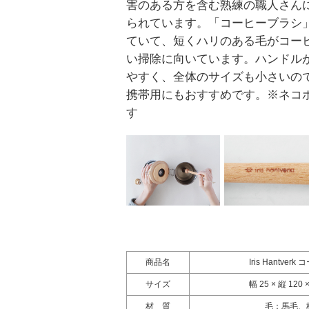
害のある方を含む熟練の職人さん
られています。「コーヒーブラシ
ていて、短くハリのある毛がコー
い掃除に向いています。ハンドル
やすく、全体のサイズも小さいの
携帯用にもおすすめです。
※ネコ
す
商品名
Iris Hantve
サイズ
幅 25 × 縦 120
材 質
毛：馬毛、