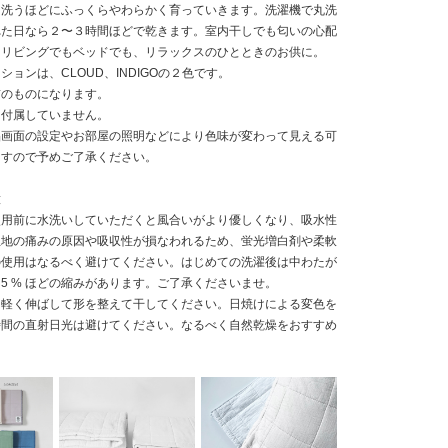
、洗うほどにふっくらやわらかく育っていきます。洗濯機で丸洗
れた日なら２〜３時間ほどで乾きます。室内干しでも匂いの心配
。リビングでもベッドでも、リラックスのひとときのお供に。
ョンは、CLOUD、INDIGOの２色です。
前のものになります。
は付属していません。
晶画面の設定やお部屋の照明などにより色味が変わって見える可
ますので予めご了承ください。
意
使用前に水洗いしていただくと風合いがより優しくなり、吸水性
生地の痛みの原因や吸収性が損なわれるため、蛍光増白剤や柔軟
の使用はなるべく避けてください。はじめての洗濯後は中わたが
5 % ほどの縮みがあります。ご了承くださいませ。
に軽く伸ばして形を整えて干してください。日焼けによる変色を
時間の直射日光は避けてください。なるべく自然乾燥をおすすめ