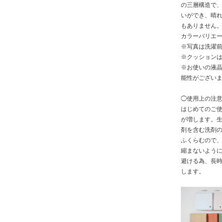
の三層構造で
いができ、晴
もありません
カラーバリエーシ
※写真は洗濯
※クッション
※お使いの液
能性がござい
◯使用上の注
はじめてのご
が増します。
剤を含む洗剤
ふくらむので、
縮まないよう
避ける為、長
します。