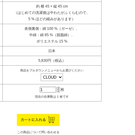
約 横 45 × 縦 45 cm
（はじめての洗濯後は中わたがふくらむので、
5 % ほどの縮みがあります）
表側裏側：綿 100 %（ガーゼ）、
中綿：綿 85 %（脱脂綿）、
ポリエステル 15 %
日本
5,830円（税込）
商品をプルダウンメニューからお選びください
枚
現在の在庫数は 1 枚です
この商品について問い合わせる