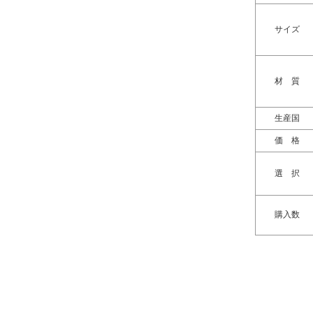
サイズ
材 質
生産国
価 格
選 択
購入数