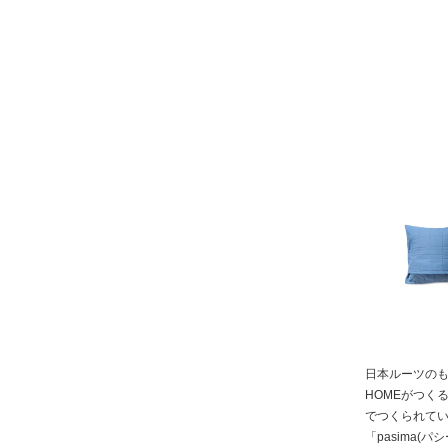
日本ルーツのも
HOMEがつく
でつくられて
「pasima