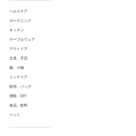
ヘルスケア
ガーデニング
キッチン
テーブルウェア
アウトドア
文具、手芸
服、小物
インテリア
財布、バッグ
掃除、DIY
食品、飲料
ペット