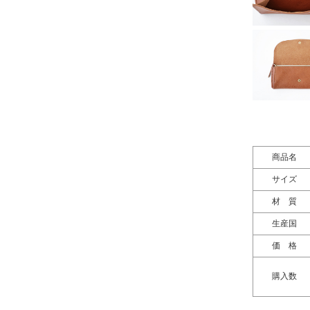
商品名
サイズ
材 質
生産国
価 格
購入数