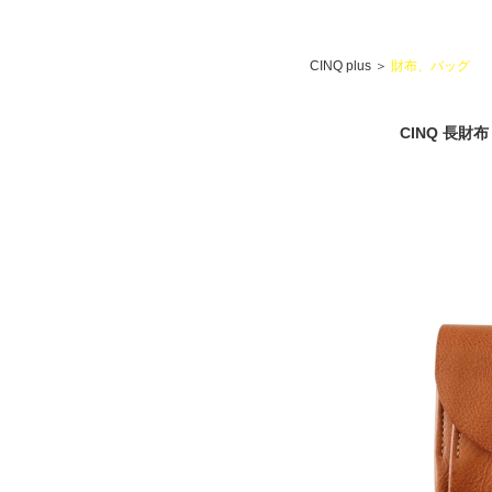
CINQ plus
＞
財布、バッグ
CINQ 長財