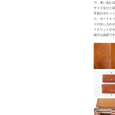
で、使い込む
サイズをひと
手前のポケッ
た、カードス
ドの出し入れ
ドスリットが８
納力も抜群で