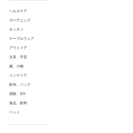
ヘルスケア
ガーデニング
キッチン
テーブルウェア
アウトドア
文具、手芸
服、小物
インテリア
財布、バッグ
掃除、DIY
食品、飲料
ペット