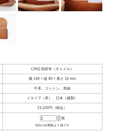
CINQ 長財布（キャメル）
横 190 × 縦 90 × 厚さ 32 mm
牛革、コットン、真鍮
イタリア（革）、日本（縫製）
23,100円（税込）
個
現在の在庫数は 3 個です