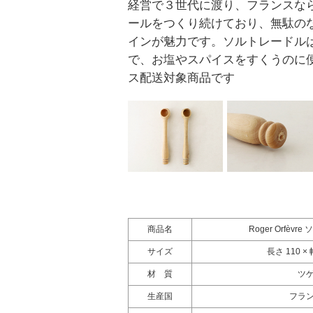
経営で３世代に渡り、フランスな
ールをつくり続けており、無駄の
インが魅力です。ソルトレードル
で、お塩やスパイスをすくうのに
ス配送対象商品です
商品名
Roger Orfèv
サイズ
長さ 110 × 
材 質
ツ
生産国
フラ