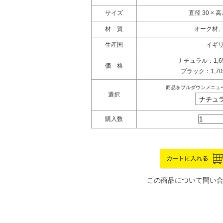
サイズ
直径 30 × 高
材 質
オーク材
生産国
イギ
ナチュラル：1,
価 格
ブラック：1,7
商品をプルダウンメニュ
選択
購入数
この商品について問い