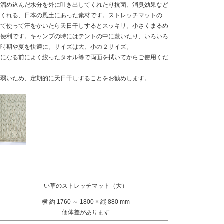
は溜め込んだ水分を外に吐き出してくれたり抗菌、消臭効果など
てくれる、日本の風土にあった素材です。ストレッチマットの
して使って汗をかいたら天日干しするとスッキリ。小さくまるめ
も便利です。キャンプの時にはテントの中に敷いたり、いろいろ
雨時期や夏を快適に。サイズは大、小の２サイズ。
用になる前によく絞ったタオル等で両面を拭いてからご使用くだ
に弱いため、定期的に天日干しすることをお勧めします。
い草のストレッチマット（大）
横 約 1760 ～ 1800 × 縦 880 mm
個体差があります