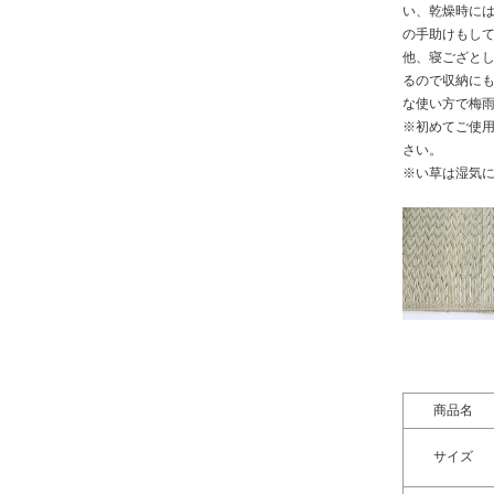
い、乾燥時に
の手助けもし
他、寝ござと
るので収納に
な使い方で梅
※初めてご使
さい。
※い草は湿気
商品名
サイズ