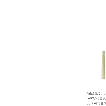
岡山倉敷で、い
LABOの今吉
す。い草は空