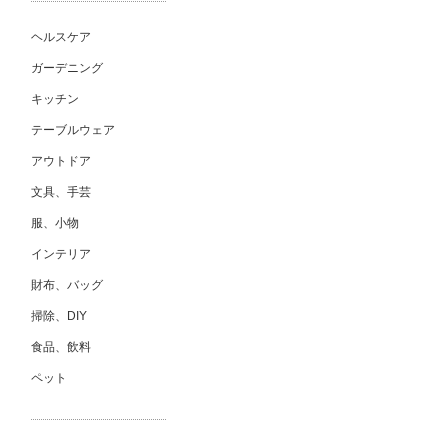
ヘルスケア
ガーデニング
キッチン
テーブルウェア
アウトドア
文具、手芸
服、小物
インテリア
財布、バッグ
掃除、DIY
食品、飲料
ペット