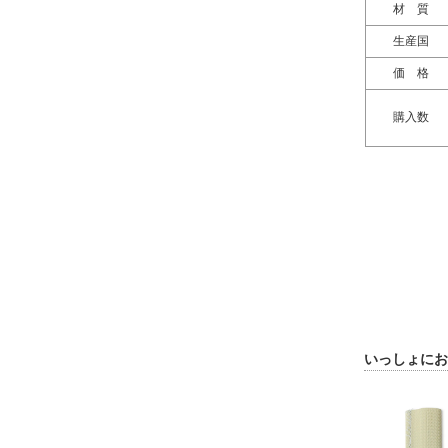
材 質
生産国
価 格
購入数
いっしょにお