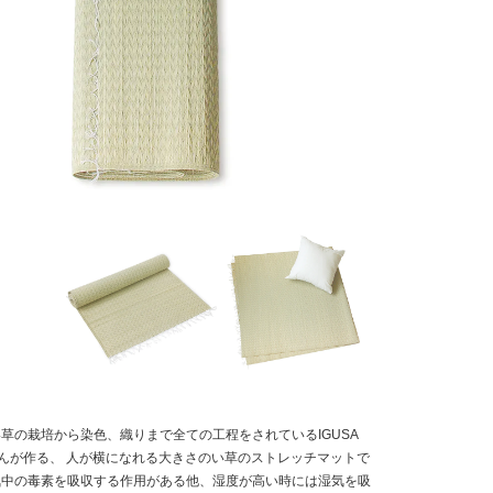
草の栽培から染色、織りまで全ての工程をされているIGUSA
さんが作る、 人が横になれる大きさのい草のストレッチマットで
気中の毒素を吸収する作用がある他、湿度が高い時には湿気を吸