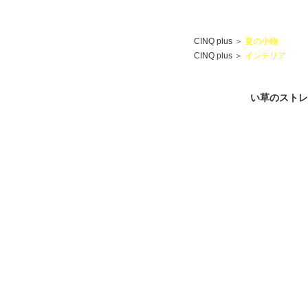
CINQ plus
＞
夏の小物
CINQ plus
＞
インテリア
い草のストレ