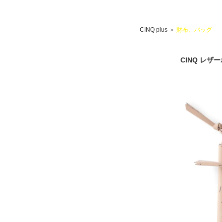
CINQ plus
＞
財布、バッグ
CINQ レ