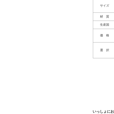
サイズ
材 質
生産国
価 格
選 択
いっしょにお