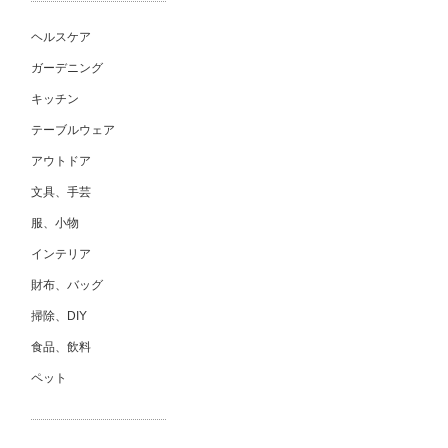
ヘルスケア
ガーデニング
キッチン
テーブルウェア
アウトドア
文具、手芸
服、小物
インテリア
財布、バッグ
掃除、DIY
食品、飲料
ペット