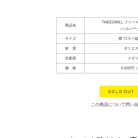
TWEEDMILL フリ
商品名
（シルバー
サイズ
横 72.5 × 縦
材 質
ポリエ
生産国
イギ
価 格
6,600円
この商品について問い