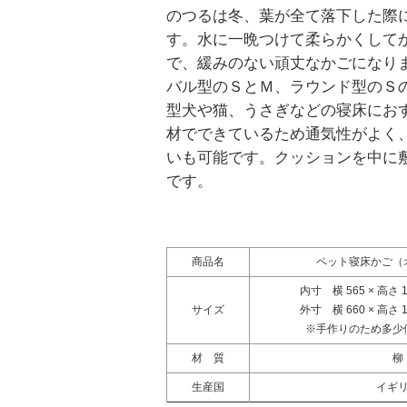
のつるは冬、葉が全て落下した際
す。水に一晩つけて柔らかくして
で、緩みのない頑丈なかごになり
バル型のＳとＭ、ラウンド型のＳ
型犬や猫、うさぎなどの寝床にお
材でできているため通気性がよく
いも可能です。クッションを中に
です。
商品名
ペット寝床かご（
内寸 横 565 × 高さ 1
サイズ
外寸 横 660 × 高さ 1
※手作りのため多少
材 質
柳
生産国
イギ