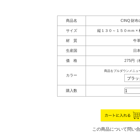
商品名
CINQ 財
サイズ
縦１３０～１５０ｍｍ × 
材 質
牛
生産国
日
価 格
275円
商品をプルダウンメニュ
カラー
購入数
この商品について問い